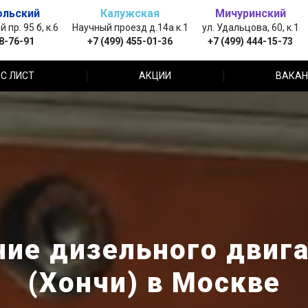
ольский
Калужская
Мичуринский
пр. 95 б, к.6
Научный проезд д.14а к.1
ул. Удальцова, 60, к.1
88-76-91
+7 (499) 455-01-36
+7 (499) 444-15-73
С ЛИСТ
АКЦИИ
ВАКАН
ие дизельного двига
(Хончи) в Москве