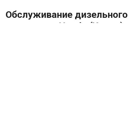
Обслуживание дизельного
двигателя Honda (Хонда)
цена:
Ремонт дизельного двигателя
От 2000
₽
Обслуживание дизельного двигателя
От 2000
₽
Диагностика дизельных двигателей
От 19800
₽
Замена дизельного двигателя
От 1600
₽
Замена свечей накаливания
От 1000
₽
Замер компрессии