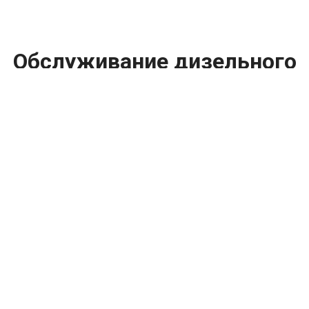
Обслуживание дизельного
двигателя Dodge (Додж)
цена:
Ремонт дизельного двигателя
От 2000
₽
Обслуживание дизельного двигателя
От 2000
₽
Диагностика дизельных двигателей
От 19800
₽
Замена дизельного двигателя
От 1600
₽
Замена свечей накаливания