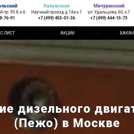
ольский
Калужская
Мичуринский
пр. 95 б, к.6
Научный проезд д.14а к.1
ул. Удальцова, 60, к.1
88-76-91
+7 (499) 455-01-36
+7 (499) 444-15-73
С ЛИСТ
АКЦИИ
ВАКАН
е дизельного двига
(Пежо) в Москве