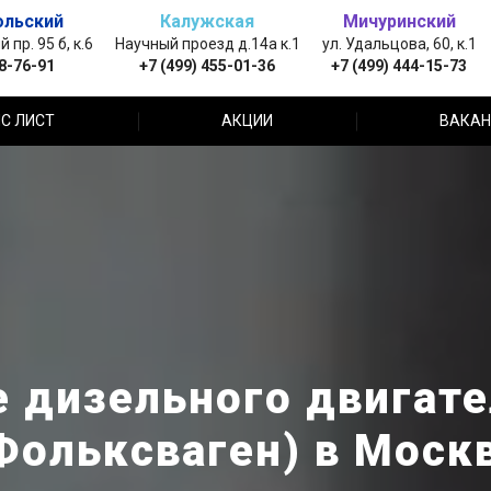
ольский
Калужская
Мичуринский
пр. 95 б, к.6
Научный проезд д.14а к.1
ул. Удальцова, 60, к.1
88-76-91
+7 (499) 455-01-36
+7 (499) 444-15-73
С ЛИСТ
АКЦИИ
ВАКАН
 дизельного двигате
Фольксваген) в Моск