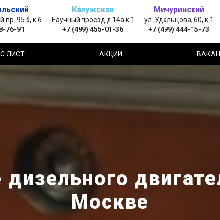
ольский
Калужская
Мичуринский
пр. 95 б, к.6
Научный проезд д.14а к.1
ул. Удальцова, 60, к.1
88-76-91
+7 (499) 455-01-36
+7 (499) 444-15-73
С ЛИСТ
АКЦИИ
ВАКАН
 дизельного двигател
Москве