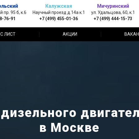
ольский
Калужская
Мичуринский
пр. 95 б, к.6
Научный проезд д.14а к.1
ул. Удальцова, 60, к.1
88-76-91
+7 (499) 455-01-36
+7 (499) 444-15-73
С ЛИСТ
АКЦИИ
ВАКАН
дизельного двигателя
в Москве