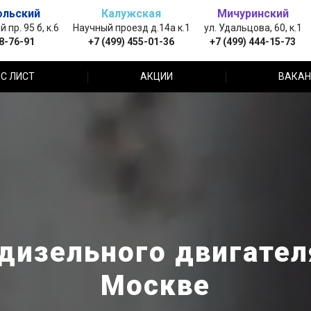
ольский
Калужская
Мичуринский
пр. 95 б, к.6
Научный проезд д.14а к.1
ул. Удальцова, 60, к.1
88-76-91
+7 (499) 455-01-36
+7 (499) 444-15-73
С ЛИСТ
АКЦИИ
ВАКАН
дизельного двигателя
Москве