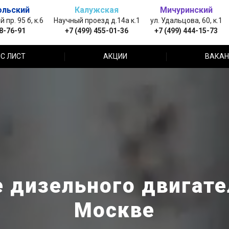
ольский
Калужская
Мичуринский
пр. 95 б, к.6
Научный проезд д.14а к.1
ул. Удальцова, 60, к.1
88-76-91
+7 (499) 455-01-36
+7 (499) 444-15-73
С ЛИСТ
АКЦИИ
ВАКАН
 дизельного двигател
Москве