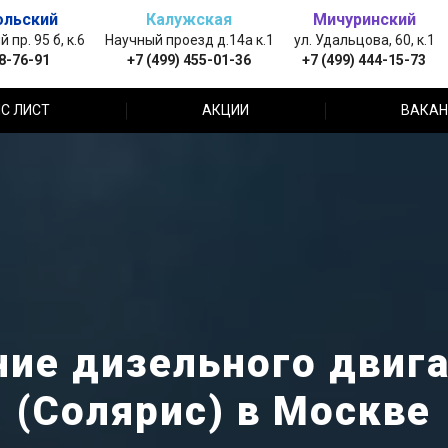
ольский
Калужская
Мичуринский
пр. 95 б, к.6
Научный проезд д.14а к.1
ул. Удальцова, 60, к.1
88-76-91
+7 (499) 455-01-36
+7 (499) 444-15-73
С ЛИСТ
АКЦИИ
ВАКАН
ие дизельного двигат
(Солярис) в Москве