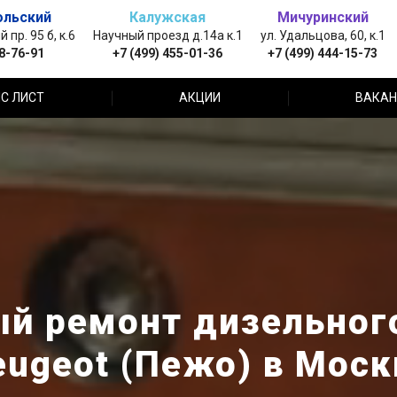
ольский
Калужская
Мичуринский
пр. 95 б, к.6
Научный проезд д.14а к.1
ул. Удальцова, 60, к.1
88-76-91
+7 (499) 455-01-36
+7 (499) 444-15-73
С ЛИСТ
АКЦИИ
ВАКАН
й ремонт дизельног
eugeot (Пежо) в Моск