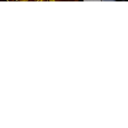
Диагностика топливной
системы дизельного
двигателя BYD (БИД) цена:
Ремонт дизельного двигателя
Диагностика топливной системы дизельного
От 1600
₽
двигателя
От 2000
₽
Диагностика дизельных двигателей