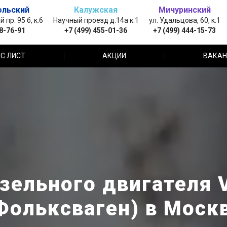
ольский
Калужская
Мичуринский
пр. 95 б, к.6
Научный проезд д.14а к.1
ул. Удальцова, 60, к.1
88-76-91
+7 (499) 455-01-36
+7 (499) 444-15-73
С ЛИСТ
АКЦИИ
ВАКАН
зельного двигателя 
Фольксваген) в Моск