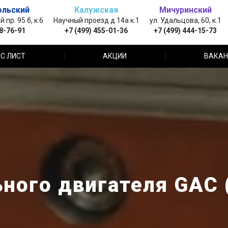
ольский
Калужская
Мичуринский
пр. 95 б, к.6
Научный проезд д.14а к.1
ул. Удальцова, 60, к.1
88-76-91
+7 (499) 455-01-36
+7 (499) 444-15-73
С ЛИСТ
АКЦИИ
ВАКАН
ного двигателя GAC 