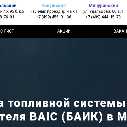
ольский
Калужская
Мичуринский
пр. 95 б, к.6
Научный проезд д.14а к.1
ул. Удальцова, 60, к.1
88-76-91
+7 (499) 455-01-36
+7 (499) 444-15-73
С ЛИСТ
АКЦИИ
ВАКАН
а топливной системы
теля BAIC (БАИК) в 