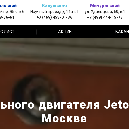
ольский
Калужская
Мичуринский
пр. 95 б, к.6
Научный проезд д.14а к.1
ул. Удальцова, 60, к.1
88-76-91
+7 (499) 455-01-36
+7 (499) 444-15-73
С ЛИСТ
АКЦИИ
ВАКАН
ьного двигателя Jeto
Москве