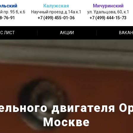
ольский
Калужская
Мичуринский
пр. 95 б, к.6
Научный проезд д.14а к.1
ул. Удальцова, 60, к.1
88-76-91
+7 (499) 455-01-36
+7 (499) 444-15-73
С ЛИСТ
АКЦИИ
ВАКАН
льного двигателя Op
Москве