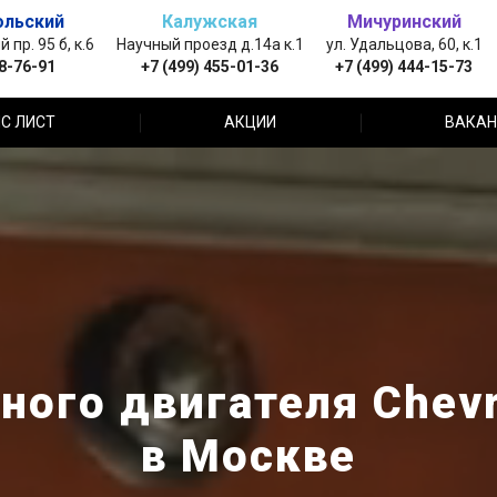
ольский
Калужская
Мичуринский
пр. 95 б, к.6
Научный проезд д.14а к.1
ул. Удальцова, 60, к.1
88-76-91
+7 (499) 455-01-36
+7 (499) 444-15-73
С ЛИСТ
АКЦИИ
ВАКАН
ного двигателя Chevr
в Москве