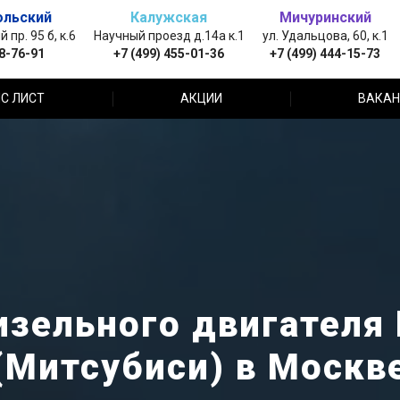
ольский
Калужская
Мичуринский
пр. 95 б, к.6
Научный проезд д.14а к.1
ул. Удальцова, 60, к.1
88-76-91
+7 (499) 455-01-36
+7 (499) 444-15-73
С ЛИСТ
АКЦИИ
ВАКАН
зельного двигателя 
(Митсубиси) в Москв