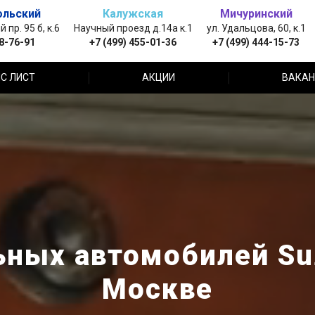
ольский
Калужская
Мичуринский
пр. 95 б, к.6
Научный проезд д.14а к.1
ул. Удальцова, 60, к.1
88-76-91
+7 (499) 455-01-36
+7 (499) 444-15-73
С ЛИСТ
АКЦИИ
ВАКАН
ных автомобилей Suz
Москве