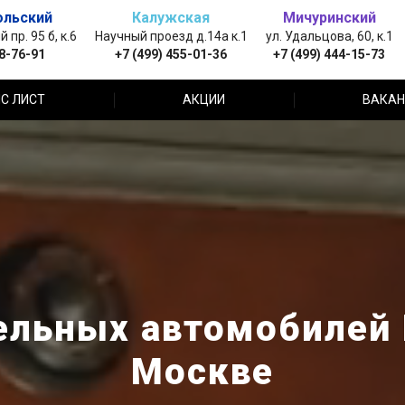
ольский
Калужская
Мичуринский
пр. 95 б, к.6
Научный проезд д.14а к.1
ул. Удальцова, 60, к.1
88-76-91
+7 (499) 455-01-36
+7 (499) 444-15-73
С ЛИСТ
АКЦИИ
ВАКАН
льных автомобилей F
Москве