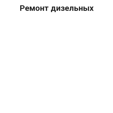
Ремонт дизельных
автомобилей Audi (Ауди)
цена:
Ремонт дизельного двигателя
От 5900
₽
Ремонт дизельных автомобилей
От 2000
₽
Диагностика дизельных двигателей
От 19800
₽
Замена дизельного двигателя
От 1600
₽
Замена свечей накаливания
От 1000
₽
Замер компрессии