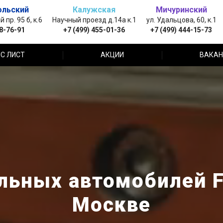
ольский
Калужская
Мичуринский
пр. 95 б, к.6
Научный проезд д.14а к.1
ул. Удальцова, 60, к.1
88-76-91
+7 (499) 455-01-36
+7 (499) 444-15-73
С ЛИСТ
АКЦИИ
ВАКАН
льных автомобилей Fo
Москве