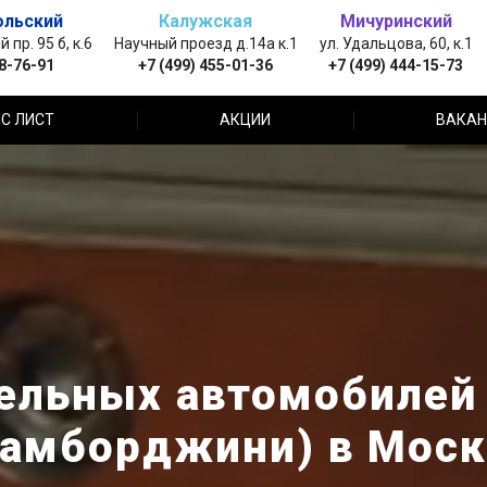
ольский
Калужская
Мичуринский
пр. 95 б, к.6
Научный проезд д.14а к.1
ул. Удальцова, 60, к.1
88-76-91
+7 (499) 455-01-36
+7 (499) 444-15-73
С ЛИСТ
АКЦИИ
ВАКАН
ельных автомобилей 
Ламборджини) в Моск