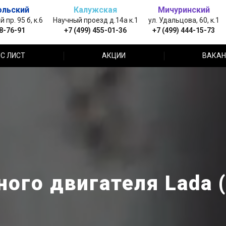
ольский
Калужская
Мичуринский
пр. 95 б, к.6
Научный проезд д.14а к.1
ул. Удальцова, 60, к.1
88-76-91
+7 (499) 455-01-36
+7 (499) 444-15-73
С ЛИСТ
АКЦИИ
ВАКАН
ого двигателя Lada 