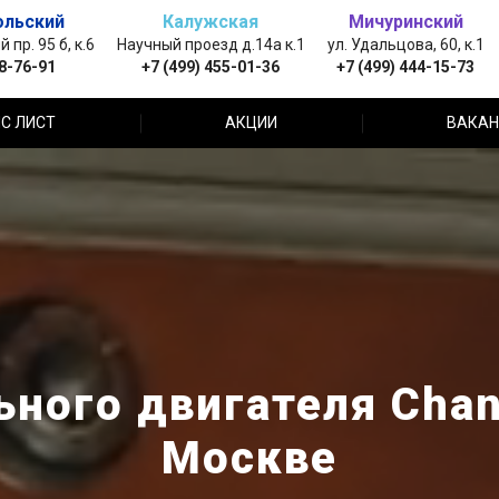
ольский
Калужская
Мичуринский
пр. 95 б, к.6
Научный проезд д.14а к.1
ул. Удальцова, 60, к.1
88-76-91
+7 (499) 455-01-36
+7 (499) 444-15-73
С ЛИСТ
АКЦИИ
ВАКАН
ного двигателя Chan
Москве