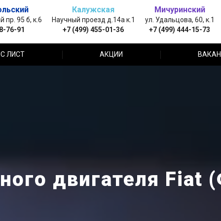
ольский
Калужская
Мичуринский
пр. 95 б, к.6
Научный проезд д.14а к.1
ул. Удальцова, 60, к.1
88-76-91
+7 (499) 455-01-36
+7 (499) 444-15-73
С ЛИСТ
АКЦИИ
ВАКАН
ого двигателя Fiat 