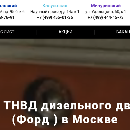
ольский
Калужская
Мичуринский
пр. 95 б, к.6
Научный проезд д.14а к.1
ул. Удальцова, 60, к.1
88-76-91
+7 (499) 455-01-36
+7 (499) 444-15-73
С ЛИСТ
АКЦИИ
ВАКАН
 ТНВД дизельного дв
(Форд ) в Москве