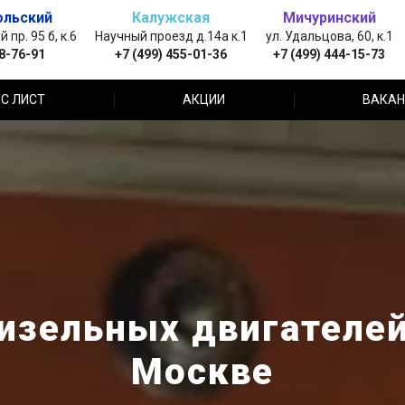
ольский
Калужская
Мичуринский
пр. 95 б, к.6
Научный проезд д.14а к.1
ул. Удальцова, 60, к.1
88-76-91
+7 (499) 455-01-36
+7 (499) 444-15-73
С ЛИСТ
АКЦИИ
ВАКАН
изельных двигателей 
Москве