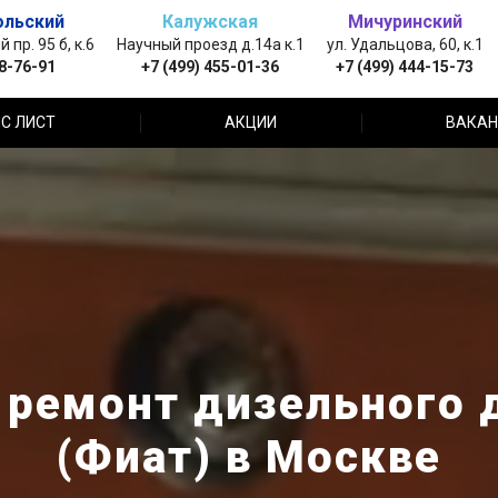
ольский
Калужская
Мичуринский
пр. 95 б, к.6
Научный проезд д.14а к.1
ул. Удальцова, 60, к.1
88-76-91
+7 (499) 455-01-36
+7 (499) 444-15-73
С ЛИСТ
АКЦИИ
ВАКАН
ремонт дизельного д
(Фиат) в Москве