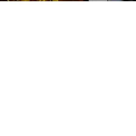
Замена свечей
накаливания Chevrolet
(Шевроле) цена:
Ремонт дизельного двигателя
От 1600
₽
Замена свечей накаливания
От 2000
₽
Диагностика дизельных двигателей
От 19800
₽
Замена дизельного двигателя