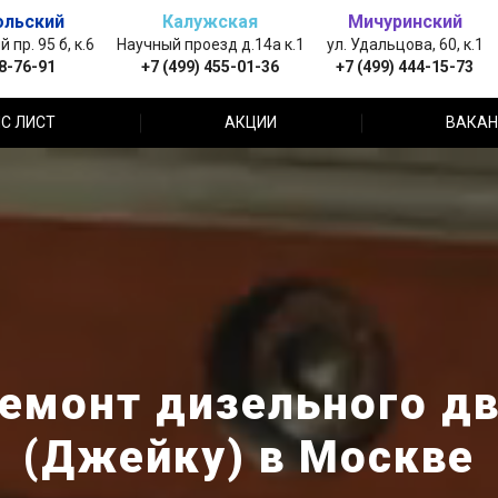
ольский
Калужская
Мичуринский
пр. 95 б, к.6
Научный проезд д.14а к.1
ул. Удальцова, 60, к.1
88-76-91
+7 (499) 455-01-36
+7 (499) 444-15-73
С ЛИСТ
АКЦИИ
ВАКАН
емонт дизельного дв
(Джейку) в Москве