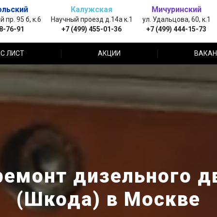
ольский
Калужская
Мичуринский
пр. 95 б, к.6
Научный проезд д.14а к.1
ул. Удальцова, 60, к.1
88-76-91
+7 (499) 455-01-36
+7 (499) 444-15-73
С ЛИСТ
АКЦИИ
ВАКАН
емонт дизельного д
(Шкода) в Москве