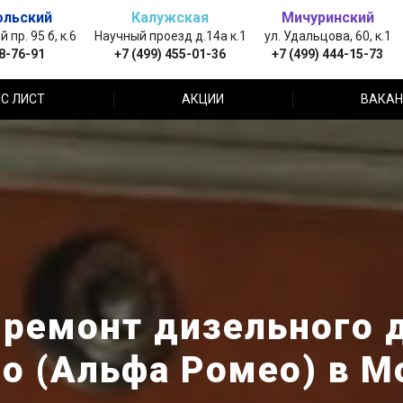
ольский
Калужская
Мичуринский
пр. 95 б, к.6
Научный проезд д.14а к.1
ул. Удальцова, 60, к.1
88-76-91
+7 (499) 455-01-36
+7 (499) 444-15-73
С ЛИСТ
АКЦИИ
ВАКАН
ремонт дизельного д
o (Альфа Ромео) в М