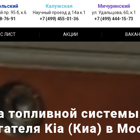
ольский
Калужская
Мичуринский
пр. 95 б, к.6
Научный проезд д.14а к.1
ул. Удальцова, 60, к.1
88-76-91
+7 (499) 455-01-36
+7 (499) 444-15-73
С ЛИСТ
АКЦИИ
ВАКАН
а топливной системы
гателя Kia (Киа) в Мо