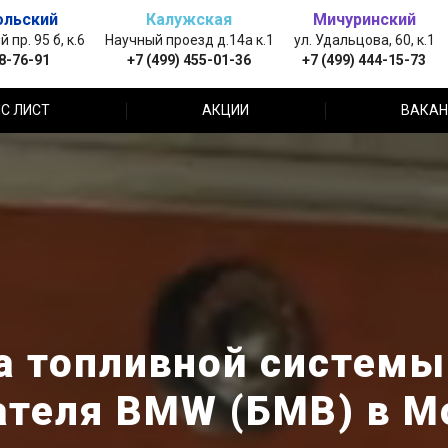
ольский
Калужская
Мичуринский
пр. 95 б, к.6
Научный проезд д.14а к.1
ул. Удальцова, 60, к.1
88-76-91
+7 (499) 455-01-36
+7 (499) 444-15-73
С ЛИСТ
АКЦИИ
ВАКАН
а топливной системы
ателя BMW (БМВ) в М