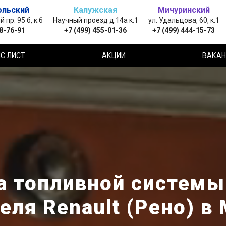
ольский
Калужская
Мичуринский
пр. 95 б, к.6
Научный проезд д.14а к.1
ул. Удальцова, 60, к.1
88-76-91
+7 (499) 455-01-36
+7 (499) 444-15-73
С ЛИСТ
АКЦИИ
ВАКАН
а топливной системы
еля Renault (Рено) в