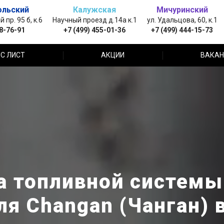
ольский
Калужская
Мичуринский
пр. 95 б, к.6
Научный проезд д.14а к.1
ул. Удальцова, 60, к.1
88-76-91
+7 (499) 455-01-36
+7 (499) 444-15-73
С ЛИСТ
АКЦИИ
ВАКАН
а топливной системы
ля Changan (Чанган) 