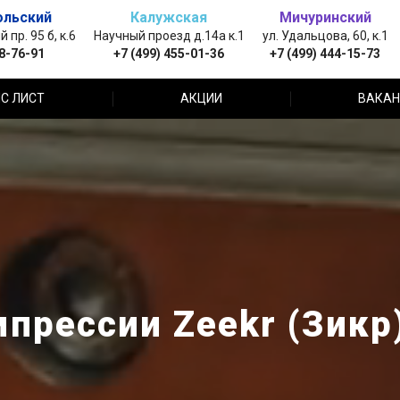
ольский
Калужская
Мичуринский
пр. 95 б, к.6
Научный проезд д.14а к.1
ул. Удальцова, 60, к.1
88-76-91
+7 (499) 455-01-36
+7 (499) 444-15-73
С ЛИСТ
АКЦИИ
ВАКАН
прессии Zeekr (Зикр