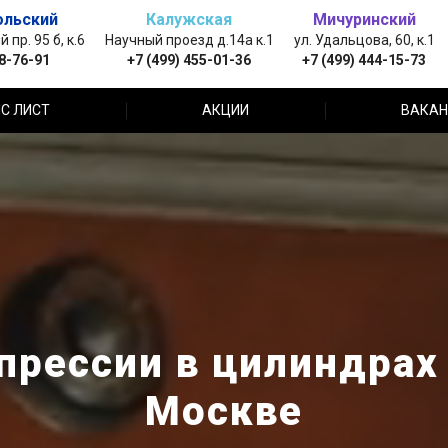
ольский
Калужская
Мичуринский
пр. 95 б, к.6
Научный проезд д.14а к.1
ул. Удальцова, 60, к.1
88-76-91
+7 (499) 455-01-36
+7 (499) 444-15-73
С ЛИСТ
АКЦИИ
ВАКАН
рессии в цилиндрах 
Москве