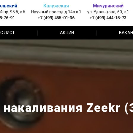
ольский
Калужская
Мичуринский
пр. 95 б, к.6
Научный проезд д.14а к.1
ул. Удальцова, 60, к.1
88-76-91
+7 (499) 455-01-36
+7 (499) 444-15-73
С ЛИСТ
АКЦИИ
ВАКАН
 накаливания Zeekr (