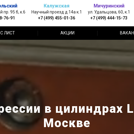
ольский
Калужская
Мичуринский
пр. 95 б, к.6
Научный проезд д.14а к.1
ул. Удальцова, 60, к.1
88-76-91
+7 (499) 455-01-36
+7 (499) 444-15-73
С ЛИСТ
АКЦИИ
ВАКАН
ессии в цилиндрах Li
Москве