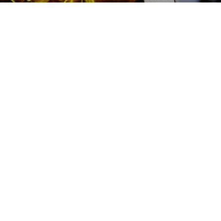
Проверка компрессии в
цилиндрах Jaecoo
(Джейку) цена:
Ремонт дизельного двигателя
От 1000
₽
Проверка компрессии в цилиндрах
От 2000
₽
Диагностика дизельных двигателей
От 19800
₽
Замена дизельного двигателя