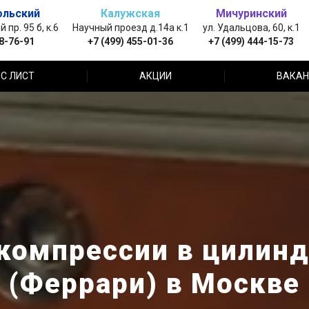
ольский
Калужская
Мичуринский
пр. 95 б, к.6
Научный проезд д.14а к.1
ул. Удальцова, 60, к.1
88-76-91
+7 (499) 455-01-36
+7 (499) 444-15-73
С ЛИСТ
АКЦИИ
ВАКАН
компрессии в цилиндр
(Феррари) в Москве