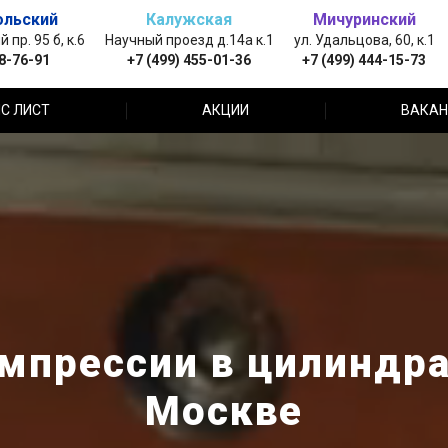
ольский
Калужская
Мичуринский
пр. 95 б, к.6
Научный проезд д.14а к.1
ул. Удальцова, 60, к.1
88-76-91
+7 (499) 455-01-36
+7 (499) 444-15-73
С ЛИСТ
АКЦИИ
ВАКАН
мпрессии в цилиндрах
Москве