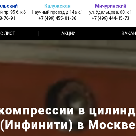
ольский
Калужская
Мичуринский
пр. 95 б, к.6
Научный проезд д.14а к.1
ул. Удальцова, 60, к.1
88-76-91
+7 (499) 455-01-36
+7 (499) 444-15-73
С ЛИСТ
АКЦИИ
ВАКАН
компрессии в цилиндра
(Инфинити) в Москве