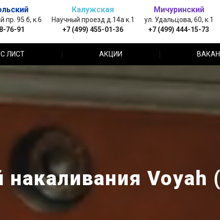
ольский
Калужская
Мичуринский
пр. 95 б, к.6
Научный проезд д.14а к.1
ул. Удальцова, 60, к.1
88-76-91
+7 (499) 455-01-36
+7 (499) 444-15-73
С ЛИСТ
АКЦИИ
ВАКАН
 накаливания Voyah 