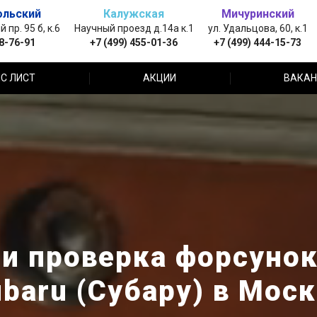
ольский
Калужская
Мичуринский
пр. 95 б, к.6
Научный проезд д.14а к.1
ул. Удальцова, 60, к.1
88-76-91
+7 (499) 455-01-36
+7 (499) 444-15-73
С ЛИСТ
АКЦИИ
ВАКАН
 и проверка форсунок
baru (Субару) в Мос