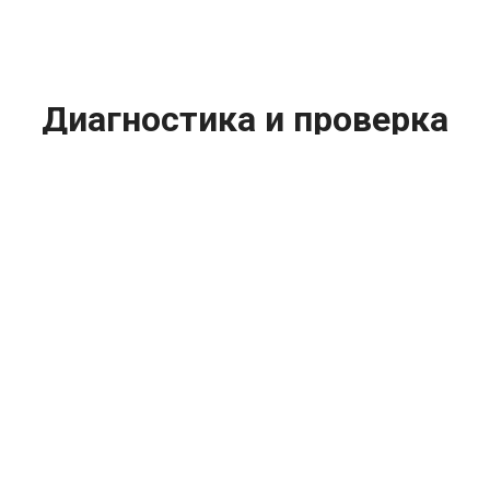
Диагностика и проверка
форсунок Common Rail
Porsche (Порше) цена:
Ремонт дизельного двигателя
От 1600
₽
Диагностика и проверка форсунок Common Rail
От 2000
₽
Диагностика дизельных двигателей
От 19800
₽
Замена дизельного двигателя