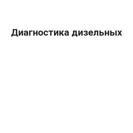
Диагностика дизельных
двигателей Porsche
(Порше) цена:
Ремонт дизельного двигателя
От 2000
₽
Диагностика дизельных двигателей
От 19800
₽
Замена дизельного двигателя
От 1600
₽
Замена свечей накаливания